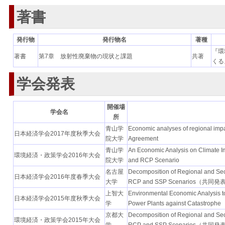
著書
発行物
発行物名
著種
『環
著書
第7章 放射性廃棄物の現状と課題
共著
くる
学会発表
開催場
学会名
所
青山学
Economic analyses of regional impac
日本経済学会2017年度秋季大会
院大学
Agreement
青山学
An Economic Analysis on Climate I
環境経済・政策学会2016年大会
院大学
and RCP Scenario
名古屋
Decomposition of Regional and Sec
日本経済学会2016年度春季大会
大学
RCP and SSP Scenarios
上智大
Environmental Economic Analysis to
日本経済学会2015年度秋季大会
学
Power Plants against Catastrophe
京都大
Decomposition of Regional and Sec
環境経済・政策学会2015年大会
学
RCP and SSP Scenarios