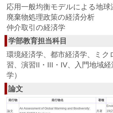
応用一般均衡モデルによる地球
廃棄物処理政策の経済分析
仲介取引の経済学
学部教育担当科目
環境経済学、都市経済学、ミクロ
習、演習II・III・IV、入門
学）
論文
発行物
発行物名
著種
Envi
An Assessment of Global Warming and Biodiversity:
論文
共著
19(