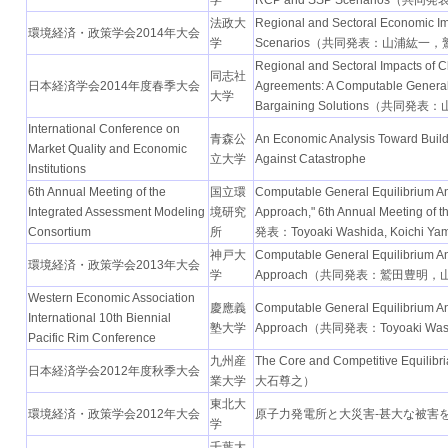
法政大
Regional and Sectoral Economic I
環境経済・政策学会2014年大会
学
Scenarios（共同発表：山浦紘一
Regional and Sectoral Impacts of C
同志社
日本経済学会2014年度春季大会
Agreements: A Computable General
大学
Bargaining Solutions（共
International Conference on
青森公
An Economic Analysis Toward Buildi
Market Quality and Economic
立大学
Against Catastrophe
Institutions
6th Annual Meeting of the
国立環
Computable General Equilibrium An
Integrated Assessment Modeling
境研究
Approach," 6th Annual Meeting of
Consortium
所
発表：Toyoaki Washida, Koichi Y
神戸大
Computable General Equilibrium An
環境経済・政策学会2013年大会
学
Approach（共同発表：鷲田豊明
Western Economic Association
慶應義
Computable General Equilibrium An
International 10th Biennial
塾大学
Approach（共同発表：Toyoaki Washi
Pacific Rim Conference
九州産
The Core and Competitive Equili
日本経済学会2012年度秋季大会
業大学
大石尊之）
東北大
環境経済・政策学会2012年大会
原子力発電所と大災害-甚大な被害
学
千葉大