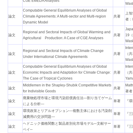
CGE EMEDA Analyses
Wa
Computable General Equilibrium Analyses of Global
上智
論文
Climate Agreements: A Multi-sector and Multi-region
共著
者：K
Dynamic Model
Japa
Regional and Sectoral Impacts of Global Warming and
論文
共著
19（
Agricultural Production: A Case of CGE Analyses
Wa
Inte
Regional and Sectoral Impacts of Climate Change
論文
共著
（共著
Under International Climate Agreements
Wa
Computable General Equilibrium Analyses of Global
Inte
論文
Economic Impacts and Adaptation for Climate Change:
共著
（共著
The Case of Tropical Cyclones
Ya
Middlemen in the Shapley-Shubik Competitive Markets
Math
論文
共著
for Indivisible Goods
著者：
廃棄物処理市場と環境汚染賠償責任法―割り当てゲーム
論文
単著
『環
による分析―
環境政策とリアルオプション―複数主体における汚染削
論文
単著
『三
減費用の交渉問題―
ヘドニック価格関数と製品差別化市場モデル─文献サー
論文
単著
『三
ベイ─