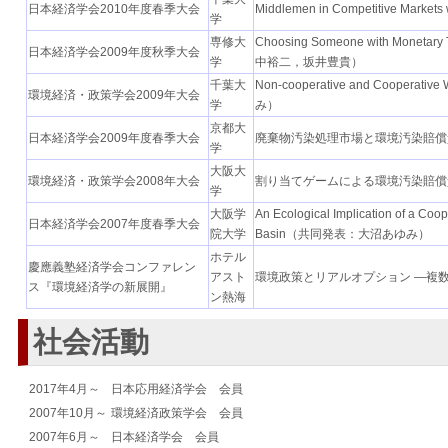
日本経済学会2010年度春季大会
Middlemen in Competitive Mark
学
専修大
Choosing Someone with Monetar
日本経済学会2009年度秋季大会
学
中裕二，坂井豊貴）
千葉大
Non-cooperative and Cooperati
環境経済・政策学会2009年大会
学
み）
京都大
日本経済学会2009年度春季大会
廃棄物汚染処理市場と環境汚染賠償
学
大阪大
環境経済・政策学会2008年大会
割り当てゲームによる環境汚染賠償
学
大阪学
An Ecological Implication of a Coop
日本経済学会2007年度春季大会
院大学
Basin（共同発表：大沼あゆみ）
ホテル
慶應義塾経済学会コンファレン
アスト
環境政策とリアルオプション ―複
ス『環境経済学の新展開』
ン熱海
社会活動
2017年4月～
日本応用経済学会 会員
2007年10月～
環境経済政策学会 会員
2007年6月～
日本経済学会 会員