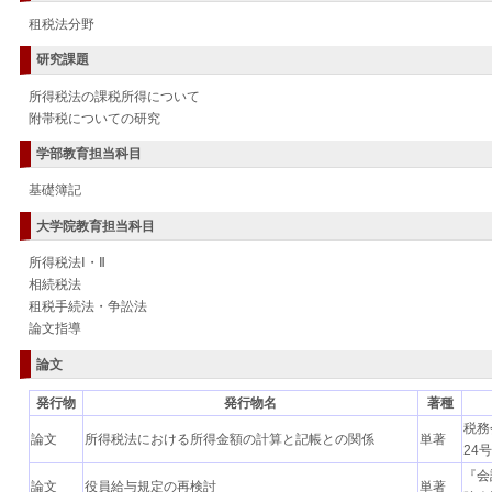
租税法分野
研究課題
所得税法の課税所得について
附帯税についての研究
学部教育担当科目
基礎簿記
大学院教育担当科目
所得税法Ⅰ・Ⅱ
相続税法
租税手続法・争訟法
論文指導
論文
発行物
発行物名
著種
税務
論文
所得税法における所得金額の計算と記帳との関係
単著
24号
『会
論文
役員給与規定の再検討
単著