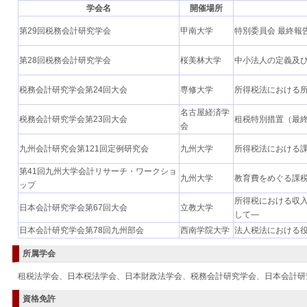
学会名
開催場所
第29回税務会計研究学会
甲南大学
特別委員会 最終報
第28回税務会計研究学会
桜美林大学
中小法人の定義及
税務会計研究学会第24回大会
専修大学
所得税法における
名古屋経済学
税務会計研究学会第23回大会
租税特別措置（最
会
九州会計研究会第121回定例研究会
九州大学
所得税法における
第41回九州大学会計リサーチ・ワークショ
九州大学
教育費をめぐる課
ップ
所得税における収
日本会計研究学会第67回大会
立教大学
して―
日本会計研究学会第78回九州部会
西南学院大学
法人税法における
所属学会
租税法学会、日本税法学会、日本財政法学会、税務会計研究学会、日本会計研
資格免許