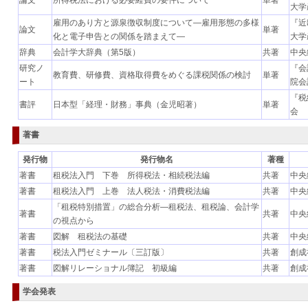
論文
所得税法における必要経費の要件について
単著
大学
雇用のあり方と源泉徴収制度について―雇用形態の多様
『近
論文
単著
化と電子申告との関係を踏まえて―
大学
辞典
会計学大辞典（第5版）
共著
中央
研究ノ
『会
教育費、研修費、資格取得費をめぐる課税関係の検討
単著
ート
院会
『税
書評
日本型「経理・財務」事典（金児昭著）
単著
会
著書
発行物
発行物名
著種
著書
租税法入門 下巻 所得税法・相続税法編
共著
中央
著書
租税法入門 上巻 法人税法・消費税法編
共著
中央
「租税特別措置」の総合分析―租税法、租税論、会計学
著書
共著
中央
の視点から
著書
図解 租税法の基礎
共著
中央
著書
税法入門ゼミナール〔三訂版〕
共著
創成
著書
図解リレーショナル簿記 初級編
共著
創成
学会発表