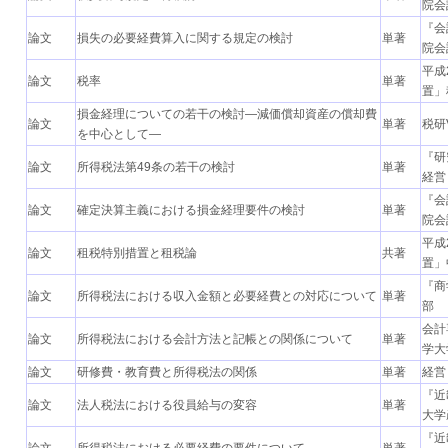
院会
『会
論文
損失の必要経費算入に関する規定の検討
単著
院会
平成
論文
税率
単著
置」
損金経理についての若干の検討―減価償却資産の償却費
論文
単著
税研
を中心として―
『研
論文
所得税法第49条の若干の検討
単著
経営
『会
論文
確定決算主義における損金経理要件の検討
単著
院会
平成
論文
租税特別措置と租税論
共著
置」
『商
論文
所得税法における収入金額と必要経費との対応について
単著
部
会計
論文
所得税法における会計方法と記帳との関係について
単著
学大
論文
研修費・教育費と所得税法の関係
単著
経営
『近
論文
法人税法における役員給与の変容
単著
大学
『近